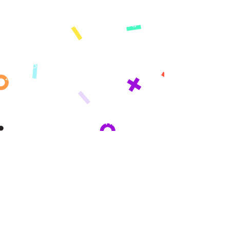
OPEN-PLA AJUSTADO
Y HORAS
Domingos de espectro,
2do domingo
lunes
mensualmente de 9:00 a. m. a 11:00
a. m.
PRÓXIMOS VACACIONES (CIERRES)
Cerrado Nochebuena, 24/12, y Navidad,
25/12
DIRECCIÓN
1812 Powder Springs Rd SW, Marietta,
GA 30064
TELÉFONO
770-693-8512
Accesibilidad