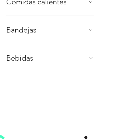
Comidas calientes
Bandejas
Bebidas
HORARIOS DE JUEGO ABIERTO
¡Abierto todos los dias!
S
domingo - jueves 10:00 am
- 6:00 pm
Frida
y & Sábado 10:00 am - 7:00 pm