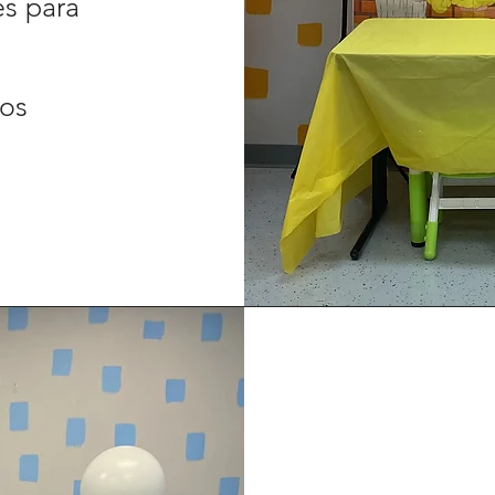
es para
dos