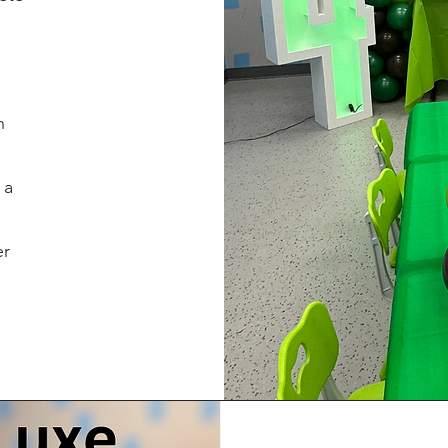
n
 a
er