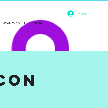
Iniciar sesión
Work With Us
More
con