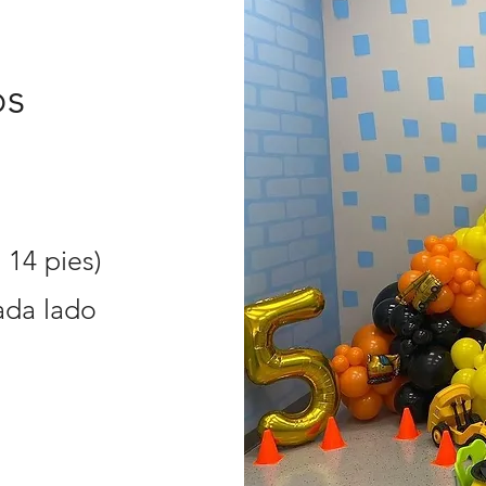
os
 14 pies)
cada lado