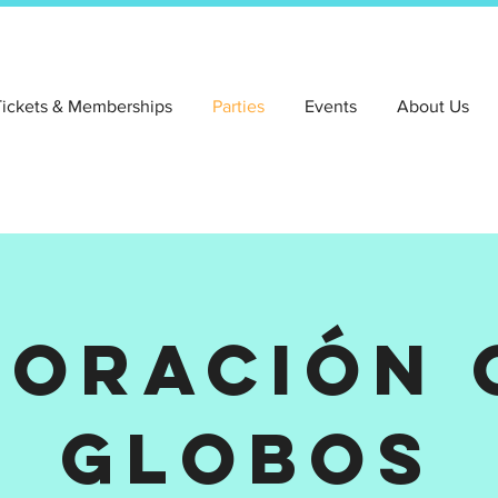
Tickets & Memberships
Parties
Events
About Us
coración 
globos