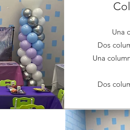
Co
Una c
Dos colum
Una column
Dos colum