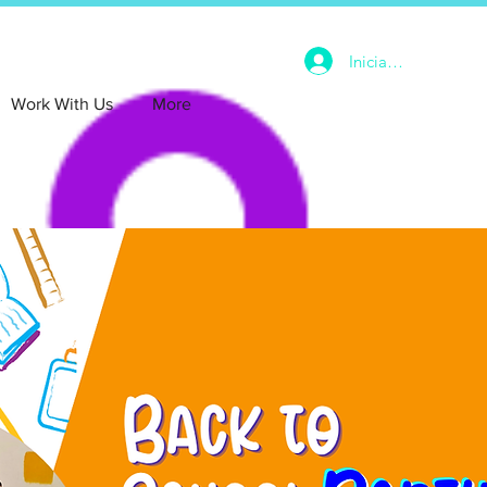
Iniciar sesión
Work With Us
More