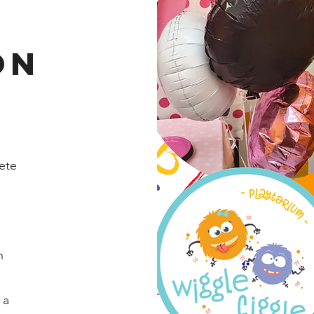
ón
ete
n
 a