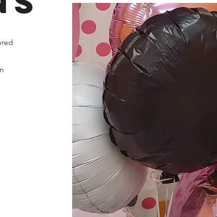
ns
ered
en